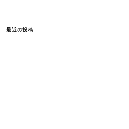
最近の投稿
1000日チャレンジにて1年を迎えることができました
2022年4月12日
April Dream 2022.4.1
2022年4月1日
東日本大震災から11年。For you for JAPAN
2022年3月11日
「理想の自分になる進路相談」番組に出演させて頂きました
2022年3月9日
📻FMあばしり様に出演させていただきました
2022年3月4日