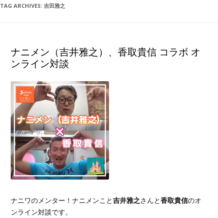
TAG ARCHIVES:
吉田雅之
ナニメン（吉井雅之）、香取貴信 コラボ オ
ンライン対談
ナニワのメンター！ナニメンこと
吉井雅之
さんと
香取貴信
のオ
ンライン対談です。