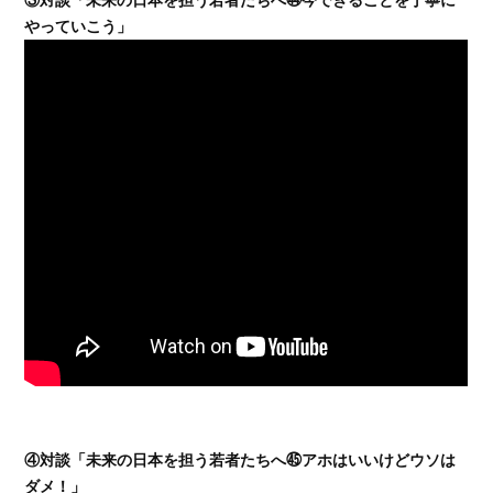
やっていこう」
④対談「未来の日本を担う若者たちへ㊺アホはいいけどウソは
ダメ！」