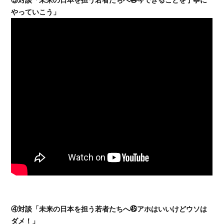
やっていこう」
④対談「未来の日本を担う若者たちへ㊺アホはいいけどウソは
ダメ！」