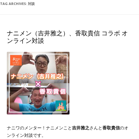
TAG ARCHIVES:
対談
ナニメン（吉井雅之）、香取貴信 コラボ オ
ンライン対談
ナニワのメンター！ナニメンこと
吉井雅之
さんと
香取貴信
のオ
ンライン対談です。