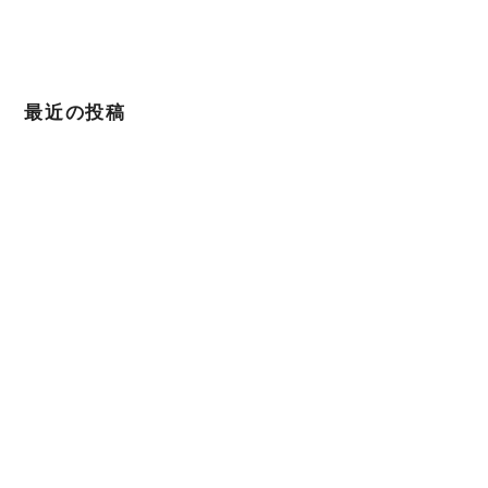
最近の投稿
1000日チャレンジにて1年を迎えることができました
2022年4月12日
April Dream 2022.4.1
2022年4月1日
東日本大震災から11年。For you for JAPAN
2022年3月11日
「理想の自分になる進路相談」番組に出演させて頂きました
2022年3月9日
📻FMあばしり様に出演させていただきました
2022年3月4日