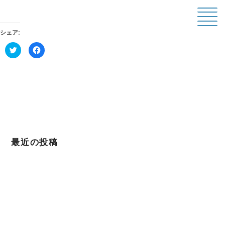
シェア:
ク
F
リ
a
ッ
c
ク
e
し
b
て
o
T
o
w
k
i
で
t
共
t
有
e
す
r
る
で
に
共
は
有
ク
最近の投稿
(
リ
新
ッ
し
ク
い
し
1000日チャレンジにて1年を迎えることができました
ウ
て
ィ
く
2022年4月12日
ン
だ
ド
さ
ウ
い
April Dream 2022.4.1
で
(
開
新
2022年4月1日
き
し
ま
い
東日本大震災から11年。For you for JAPAN
す
ウ