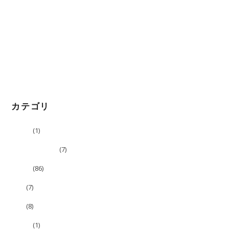
)
ィ
2022年3月11日
ン
ド
ウ
「理想の自分になる進路相談」番組に出演させて頂きました
で
開
2022年3月9日
き
ま
す
📻FMあばしり様に出演させていただきました
)
2022年3月4日
カテゴリ
コラボ
(1)
スベらない話ぃ
(7)
ブログ
(86)
告知
(7)
映像
(8)
未分類
(1)