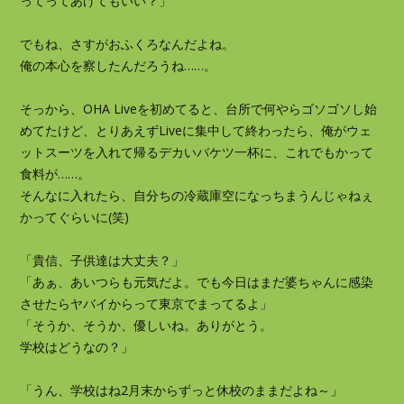
ってってあげてもいい？」
でもね、さすがおふくろなんだよね。
俺の本心を察したんだろうね……。
そっから、OHA Liveを初めてると、台所で何やらゴソゴソし始
めてたけど、とりあえずLiveに集中して終わったら、俺がウェ
ットスーツを入れて帰るデカいバケツ一杯に、これでもかって
食料が……。
そんなに入れたら、自分ちの冷蔵庫空になっちまうんじゃねぇ
かってぐらいに(笑)
「貴信、子供達は大丈夫？」
「あぁ、あいつらも元気だよ。でも今日はまだ婆ちゃんに感染
させたらヤバイからって東京でまってるよ」
「そうか、そうか、優しいね。ありがとう。
学校はどうなの？」
「うん、学校はね2月末からずっと休校のままだよね～」