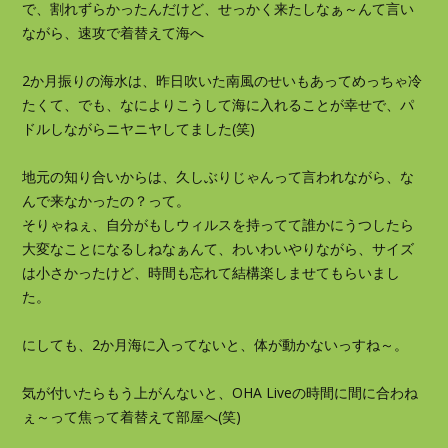
で、割れずらかったんだけど、せっかく来たしなぁ～んて言い
ながら、速攻で着替えて海へ
2か月振りの海水は、昨日吹いた南風のせいもあってめっちゃ冷
たくて、でも、なによりこうして海に入れることが幸せで、パ
ドルしながらニヤニヤしてました(笑)
地元の知り合いからは、久しぶりじゃんって言われながら、な
んで来なかったの？って。
そりゃねぇ、自分がもしウィルスを持ってて誰かにうつしたら
大変なことになるしねなぁんて、わいわいやりながら、サイズ
は小さかったけど、時間も忘れて結構楽しませてもらいまし
た。
にしても、2か月海に入ってないと、体が動かないっすね～。
気が付いたらもう上がんないと、OHA Liveの時間に間に合わね
ぇ～って焦って着替えて部屋へ(笑)