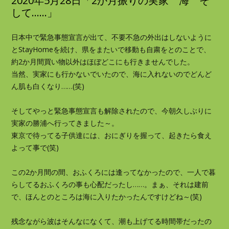
2020年5月28日「2か月振りの実家 海 そ
して……」
日本中で緊急事態宣言が出て、不要不急の外出はしないように
とStayHomeを続け、県をまたいで移動も自粛をとのことで、
約2か月間買い物以外はほぼどこにも行きませんでした。
当然、実家にも行かないでいたので、海に入れないのでどんど
ん肌も白くなり……(笑)
そしてやっと緊急事態宣言も解除されたので、今朝久しぶりに
実家の勝浦へ行ってきました～。
東京で待ってる子供達には、おにぎりを握って、起きたら食え
よって事で(笑)
この2か月間の間、おふくろには逢ってなかったので、一人で暮
らしてるおふくろの事も心配だったし……。まぁ、それは建前
で、ほんとのところは海に入りたかったんですけどね～(笑)
残念ながら波はそんなになくて、潮も上げてる時間帯だったの