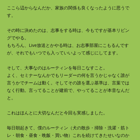
ここら辺からなんだか、家族の関係も良くなったように思うで
す。
その時に決めたのは、志事をする時は、今もですが基本リビン
グでやる。
もちろん、Live放送とかやる時は、お志事部屋にこもるんです
が、それでもいつでも入っていいよって感じにしてます。
そして、大事なのはルーティンを毎日こなすこと。
よく、セミナーなんかでもリーダーの何を言うかじゃなく誰が
言うかでチームは動く。そしてその誰を選ぶ基準は、言葉では
なく行動。言ってることが建前で、やってることが本音なんだ
と。
これはほんとに大切なんだと今回も実感しました。
毎日朝起きて、僕のルーティン（犬の散歩・掃除・洗濯・筋ト
レ・朝食・昼食・晩飯・買い物）これを続けてきたせいなのか