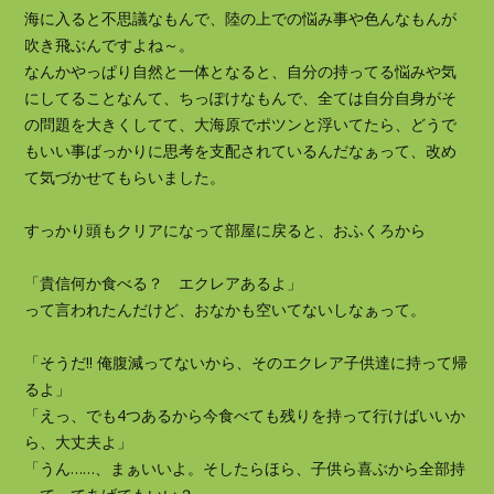
海に入ると不思議なもんで、陸の上での悩み事や色んなもんが
吹き飛ぶんですよね～。
なんかやっぱり自然と一体となると、自分の持ってる悩みや気
にしてることなんて、ちっぽけなもんで、全ては自分自身がそ
の問題を大きくしてて、大海原でポツンと浮いてたら、どうで
もいい事ばっかりに思考を支配されているんだなぁって、改め
て気づかせてもらいました。
すっかり頭もクリアになって部屋に戻ると、おふくろから
「貴信何か食べる？ エクレアあるよ」
って言われたんだけど、おなかも空いてないしなぁって。
「そうだ!! 俺腹減ってないから、そのエクレア子供達に持って帰
るよ」
「えっ、でも4つあるから今食べても残りを持って行けばいいか
ら、大丈夫よ」
「うん……、まぁいいよ。そしたらほら、子供ら喜ぶから全部持