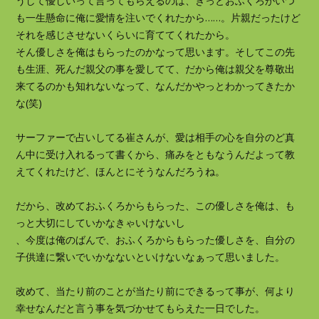
うして優しいって言ってもらえるのは、きっとおふくろがいつ
も一生懸命に俺に愛情を注いでくれたから……。片親だったけど
それを感じさせないくらいに育ててくれたから。
そん優しさを俺はもらったのかなって思います。そしてこの先
も生涯、死んだ親父の事を愛してて、だから俺は親父を尊敬出
来てるのかも知れないなって、なんだかやっとわかってきたか
な(笑)
サーファーで占いしてる崔さんが、愛は相手の心を自分のど真
ん中に受け入れるって書くから、痛みをともなうんだよって教
えてくれたけど、ほんとにそうなんだろうね。
だから、改めておふくろからもらった、この優しさを俺は、も
っと大切にしていかなきゃいけないし
、今度は俺のばんで、おふくろからもらった優しさを、自分の
子供達に繋いでいかなないといけないなぁって思いました。
改めて、当たり前のことが当たり前にできるって事が、何より
幸せなんだと言う事を気づかせてもらえた一日でした。