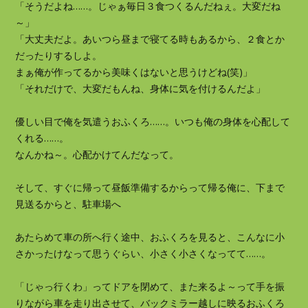
「そうだよね……。じゃぁ毎日３食つくるんだねぇ。大変だね
～」
「大丈夫だよ。あいつら昼まで寝てる時もあるから、２食とか
だったりするしよ。
まぁ俺が作ってるから美味くはないと思うけどね(笑)」
「それだけで、大変だもんね、身体に気を付けるんだよ」
優しい目で俺を気遣うおふくろ……。いつも俺の身体を心配して
くれる……。
なんかね～。心配かけてんだなって。
そして、すぐに帰って昼飯準備するからって帰る俺に、下まで
見送るからと、駐車場へ
あたらめて車の所へ行く途中、おふくろを見ると、こんなに小
さかったけなって思うぐらい、小さく小さくなってて……。
「じゃっ行くわ」ってドアを閉めて、また来るよ～って手を振
りながら車を走り出させて、バックミラー越しに映るおふくろ