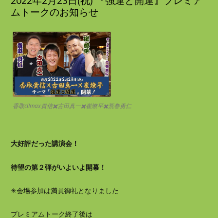
2022年2月23日(祝) 『強運と開運』プレミア
ムトークのお知らせ
香取clImax貴信✖️古田真一✖️崔燎平✖️荒巻勇仁
大好評だった講演会！
待望の第２弾がいよいよ開幕！
✳︎会場参加は満員御礼となりました
プレミアムトーク終了後は