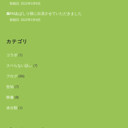
o
2022年3月9日
n
📻FMあばしり様に出演させていただきました
2022年3月4日
カテゴリ
コラボ
(1)
スベらない話ぃ
(7)
ブログ
(86)
告知
(7)
映像
(8)
未分類
(1)