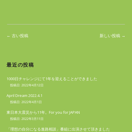
P
←
古い投稿
新しい投稿
→
o
s
t
最近の投稿
n
a
1000日チャレンジにて1年を迎えることができました
v
2022年4月12日
i
April Dream 2022.4.1
g
2022年4月1日
a
東日本大震災から11年。For you for JAPAN
t
2022年3月11日
i
「理想の自分になる進路相談」番組に出演させて頂きました