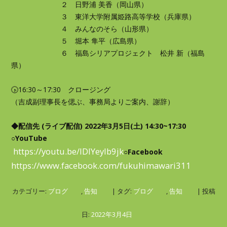
２ 日野浦 美香（岡山県）
３ 東洋大学附属姫路高等学校（兵庫県）
４ みんなのそら（山形県）
５ 堀本 隼平（広島県）
６ 福島シリアプロジェクト 松井 新（福島
県）
🕟16:30～17:30 クロージング
（吉成副理事長を偲ぶ、事務局よりご案内、謝辞）
◆配信先
(ライブ配信)
2022年3月5日(土) 14:30~17:30
○YouTube
https://youtu.be/IDIYeylb9jk
○Facebook
https://www.facebook.com/fukuhimawari311
カテゴリー:
ブログ
,
告知
| タグ:
ブログ
,
告知
| 投稿
日:
2022年3月4日