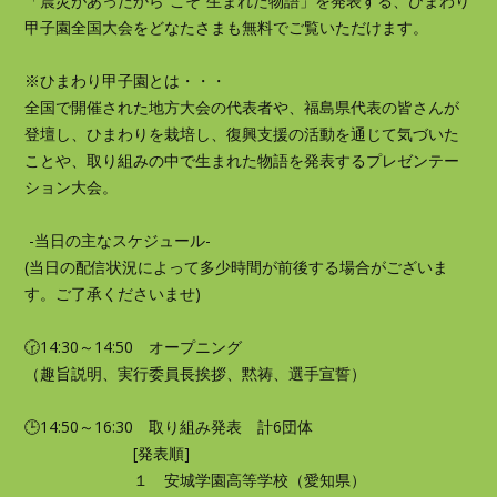
「震災があったから“こそ”生まれた物語」を発表する、ひまわり
甲子園全国大会をどなたさまも無料でご覧いただけます。
※ひまわり甲子園とは・・・
全国で開催された地方大会の代表者や、福島県代表の皆さんが
登壇し、ひまわりを栽培し、復興支援の活動を通じて気づいた
ことや、取り組みの中で生まれた物語を発表するプレゼンテー
ション大会。
-当日の主なスケジュール-
(当日の配信状況によって多少時間が前後する場合がございま
す。ご了承くださいませ)
🕝14:30～14:50 オープニング
（趣旨説明、実行委員長挨拶、黙祷、選手宣誓）
🕒14:50～16:30 取り組み発表 計6団体
[発表順]
１ 安城学園高等学校（愛知県）