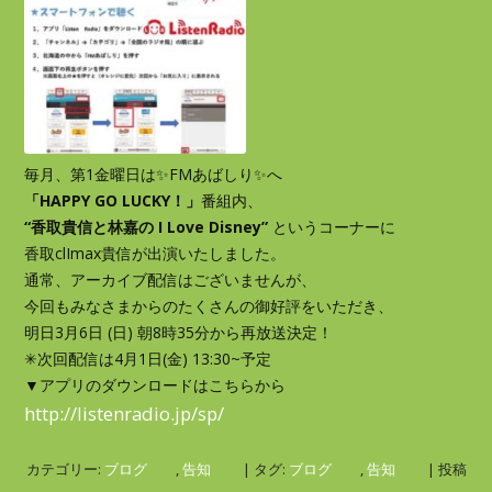
毎月、第1金曜日は✨FMあばしり✨へ
「HAPPY GO LUCKY！」
番組内、
“香取貴信と林嘉の I Love Disney”
というコーナーに
香取clImax貴信が出演いたしました。
通常、アーカイブ配信はございませんが、
今回もみなさまからのたくさんの御好評をいただき、
明日3月6日 (日) 朝8時35分から再放送決定！
✳︎
次回配信は4月1日(金) 13:30~予定
▼アプリのダウンロードはこちらから
http://listenradio.jp/sp/
カテゴリー:
ブログ
,
告知
| タグ:
ブログ
,
告知
| 投稿