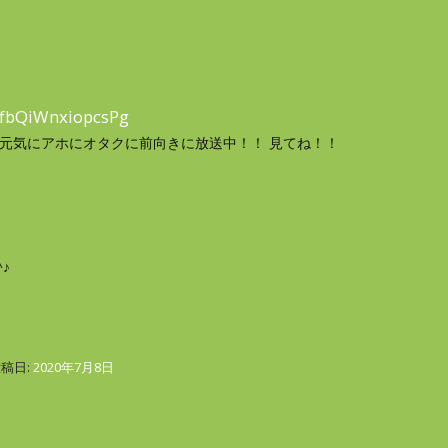
_fbQiWnxiopcsPg
るく元気にアホにオタクに前向きに放送中！！ 見てね！！
♪
投稿日:
2020年7月8日