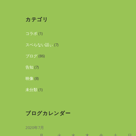
カテゴリ
コラボ
(1)
スベらない話ぃ
(7)
ブログ
(86)
告知
(7)
映像
(8)
未分類
(1)
ブログカレンダー
2020年7月
月
火
水
木
金
土
日