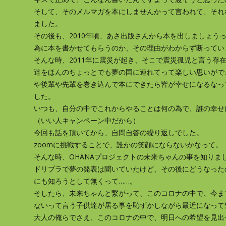
そして、そのメルマガを本にしませんかって言われて、それ
ました。
その後も、2010年頃、あさ出版さんから本を出しましょう
為に本を書かせてもらうのか、その理由がわからず断ってい
そんな時、2011年に震災が起き、そこで震災孤児と言う存
達をほんのちょっとでも夢の国に連れてって楽しい思いがで
や後輩や先輩を巻き込んで本にできたら皆が幸せになるなっ
した。
いつも、自分の中でこれからやることは何の為で、誰の幸せ
（いい人キャンペーン中だから）
今回も話を頂いてから、自問自答の繰り返しでした。
zoomに挑戦することで、誰かの笑顔にならないかなって。
そんな時、OHANAプロジェクトの未来ちゃんの事を知りま
ドリプラで夢の発表は聞いていたけど、その後にどうなった
にも知ろうとして無くって……。
そしたら、未来ちゃんと繋がって、このコロナの中で、今ま
ないって言う子供達が居る事を恥ずかしながら最近になって
大人の俺らでさえ、このコロナの中で、明日への希望を見出