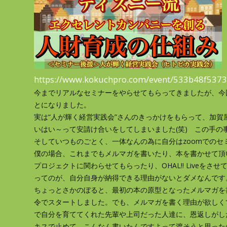
https://www.kokuchpro.com/event/533b48f537
今までリアルなセミナーをやらせてもらってきましたが、今
とになりました。
実は“人が輝く経営実践会”さんのきっかけをもらって、加
いはい～って安請け合いをしてしまいました(笑) この手の
そしていつものごとく、一体なんの為に自分はzoomでの
僕の場合、これまでもメルマガを書いたり、本を書かせて頂
プロジェクトに関わらせてもらったり、OHAL!! Liveを
ってのが、自分自身が納得できる理由がないとダメなんです
ちょっとさかのぼると、最初の本の原型となったメルマガを
令でスタートしました。でも、メルマガを書く理由が欲しく
で自分を育ててくれた先輩や上司だった人達に、恩返しがし
キスで止めて、こんなん書いたんですよって渡そうと思った