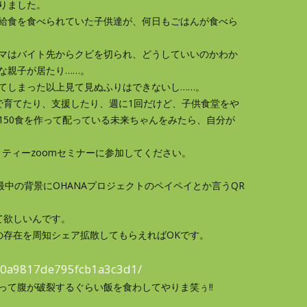
りました。
給食を食べられていた子供達が、何日もごはんが食べら
マはバイト先からクビを切られ、どうしていいのかわか
な親子が居たり……。
てしまった以上見て見ぬふりはできないし……。
で育てたり、支援したり、週に1回だけど、子供食堂をや
150食を作って配っている未来ちゃんをみたら、自分が
リティーzoomセミナーに参加してください。
最中の背景にOHANAプロジェクトのペイペイとか言うQR
て欲しいんです。
の存在を周知シェア拡散してもらえればOKです。
30a9817de795fcb1a3c3d1/
って腹が破裂するぐらい飯を食わしてやりま笑ぅ‼