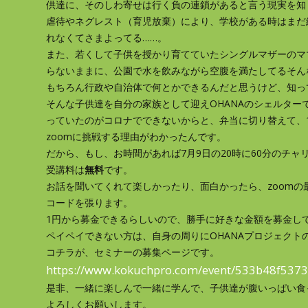
供達に、そのしわ寄せは行く負の連鎖があると言う現実を知
虐待やネグレスト（育児放棄）により、学校がある時はまだ
れなくてさまよってる……。
また、若くして子供を授かり育てていたシングルマザーのマ
らないままに、公園で水を飲みながら空腹を満たしてるそん
もちろん行政や自治体で何とかできるんだと思うけど、知っ
そんな子供達を自分の家族として迎えOHANAのシェルター
っていたのがコロナでできないからと、弁当に切り替えて、
zoomに挑戦する理由がわかったんです。
だから、もし、お時間があれば7月9日の20時に60分のチャ
受講料は
無料
です。
お話を聞いてくれて楽しかったり、面白かったら、zoomの
コードを張ります。
1円から募金できるらしいので、勝手に好きな金額を募金し
ペイペイできない方は、自身の周りにOHANAプロジェクト
コチラが、セミナーの募集ページです。
https://www.kokuchpro.com/event/533b48f537
是非、一緒に楽しんで一緒に学んで、子供達が腹いっぱい食
よろしくお願いします。