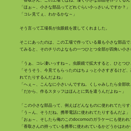
「ほぉ～、小さな部品ってどれぐらい小っさいんですか？」
「コレ見てぇ、わかるかな～」
そう言って工場長が虫眼鏡を渡してくれました。
そこにあったのは、この工場で作っている最も小さな部品で
てみると、そのチリのよなもの一つひとつ全部が四角い小さ
「うぁ、コレ凄いっすね～。虫眼鏡で拡大すると、ひとつひ
「そうそう、今見てもらったのはちょっと小さすぎるけど、
れてたりするんだよね」
「へぇ～、こんなに小さいんですね。くしゃみしたら全部吹き
「だから、作るスタッフはほんとに気を遣うんだよね～」
「この小さな部品って、例えばどんなものに使われてたりす
「う～ん、そうだね。携帯電話に使われてたりするんだよ」
「おぉ～、そしたら俺のこのdocomoのガラケーにも使わ
「香取さんの持っている携帯に使われているかどうかはわか