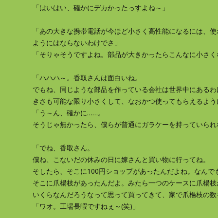
「はいはい、確かにデカかったっすよね～」
「あの大きな携帯電話が今ほど小さく高性能になるには、使
ようにはならないわけでさ」
「そりゃそうですよね。部品が大きかったらこんなに小さく
「ハハハ～。香取さんは面白いね。
でもね、同じような部品を作っている会社は世界中にあるわ
きさも可能な限り小さくして、なおかつ使ってもらえるよう
「う～ん、確かに……。
そうじゃ無かったら、僕らが普通にガラケーを持っていられ
「でね、香取さん。
僕ね、こないだの休みの日に嫁さんと買い物に行ってね。
そしたら、そこに100円ショップがあったんだよね。なんで
そこに爪楊枝があったんだよ。みたら一つのケースに爪楊枝
いくらなんだろうなって思って買ってきて、家で爪楊枝の数
「ワオ。工場長暇ですねぇ～(笑)」