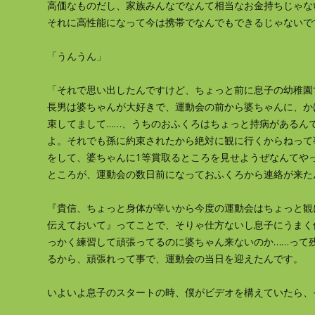
高価なものだし、家族みんなでなんて相当なお金持ちじゃな
それに高性能になって今は携帯でなんでもできるじゃないで
「うんうん」
「それで思い出したんですけど、ちょっと前に息子の幼稚園
長男は婆ちゃんが大好きで、運動会の前から婆ちゃんに、か
束してまして……、うちのおふくろはちょっと持病があるん
よ。それでも孫に約束されたから絶対に観に行くからねって
をして、婆ちゃんに1等賞取るところを見せようぜなんてや
ところが、運動会の数日前になっておふくろから連絡が来た
『貴信、ちょっと身体が辛いから今度の運動会はちょっと観
伝えておいて』ってことで、そりゃ仕方ないし息子にうまく
っかく練習して頑張ってるのに婆ちゃん来ないのか……って
るから、頑張れって事で、運動会の当日を迎えたんです。
いよいよ息子のスタートの時、僕がビデオを構えていたら、