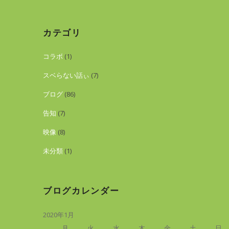
カテゴリ
コラボ
(1)
スベらない話ぃ
(7)
ブログ
(86)
告知
(7)
映像
(8)
未分類
(1)
ブログカレンダー
2020年1月
月
火
水
木
金
土
日