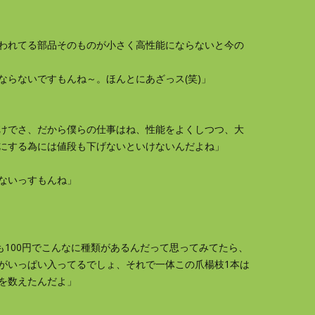
われてる部品そのものが小さく高性能にならないと今の
ならないですもんね～。ほんとにあざっス(笑)」
けでさ、だから僕らの仕事はね、性能をよくしつつ、大
にする為には値段も下げないといけないんだよね」
ないっすもんね」
も100円でこんなに種類があるんだって思ってみてたら、
がいっぱい入ってるでしょ、それで一体この爪楊枝1本は
を数えたんだよ」