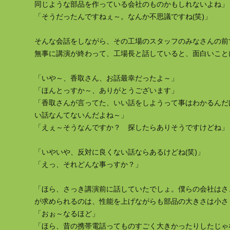
同じような部品を作っている会社のものかもしれないよね」
「そうだったんですねぇ～。なんか不思議ですね(笑)」
そんな会話をしながら、その工場のスタッフのみなさんの前
無事に講演が終わって、工場長と話していると、面白いこと
「いや～、香取さん、お話最幸だったよ～」
「ほんとっすか～、ありがとうございます」
「香取さんが言ってた、いい話をしようって事はわかるんだ
い話なんてないんだよね～」
「えぇ～そうなんですか？ 探したらありそうですけどね」
「いやいや、反対に良くない話ならあるけどね(笑)」
「えっ、それどんな事っすか？」
「ほら、さっき講演前に話していたでしょ。僕らの会社はさ
が求められるのは、性能を上げながらも部品の大きさは小さ
「おぉ～なるほど」
「ほら、昔の携帯電話ってものすごく大きかったりしたじゃ