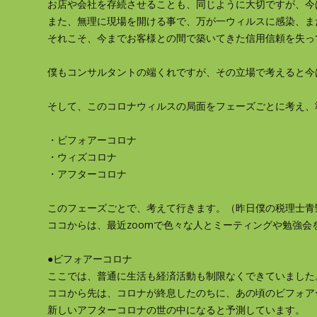
お店や会社を存続させることも、同じように大切ですが、今
また、無理に現場を開ける事で、万が一ウィルスに感染、ま
それこそ、今までお客様との間で築いてきた信用信頼を失っ
僕もコンサルタントの端くれですが、その立場で考えると今
そして、このコロナウィルスの局面をフェーズごとに考え、
・ビフォアーコロナ
・ウィズコロナ
・アフターコロナ
このフェーズごとで、考えて行きます。（昨日僕の税理士青
ココからは、最近zoomで色々な人とミーティングや勉強
●ビフォアーコロナ
ここでは、普通に生活も経済活動も制限なくできていました
ココから先は、コロナが終息したのちに、あの頃のビフォア
新しいアフターコロナの世の中になると予測しています。