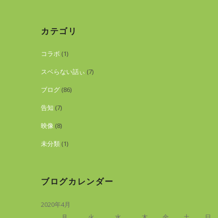
カテゴリ
コラボ
(1)
スベらない話ぃ
(7)
ブログ
(86)
告知
(7)
映像
(8)
未分類
(1)
ブログカレンダー
2020年4月
月
火
水
木
金
土
日